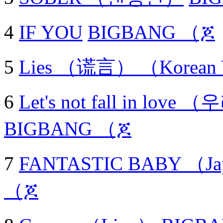
4
IF YOU
BIGBANG （ጆ
5
Lies （谎言） （Korean 
6
Let's not fall in l
BIGBANG （ጆ
7
FANTASTIC BABY （Jap
（ጆ