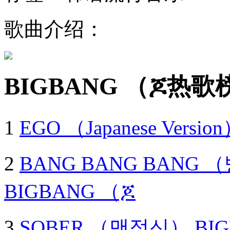
歌曲介绍：
BIGBANG （ጆ热歌
1
EGO （Japanese Versio
2
BANG BANG BANG （
BIGBANG （ጆ
3
SOBER （맨정신）
BI