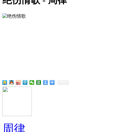
绝伤情歌 - 周律
周律