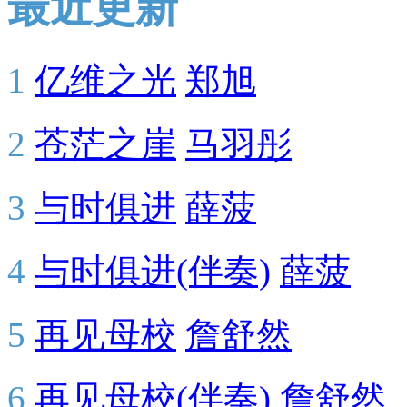
最近更新
1
亿维之光
郑旭
2
苍茫之崖
马羽彤
3
与时俱进
薛菠
4
与时俱进(伴奏)
薛菠
5
再见母校
詹舒然
6
再见母校(伴奏)
詹舒然