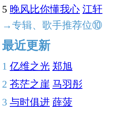
5
晚风比你懂我心
江轩
→专辑、歌手推荐位⑩
最近更新
1
亿维之光
郑旭
2
苍茫之崖
马羽彤
3
与时俱进
薛菠