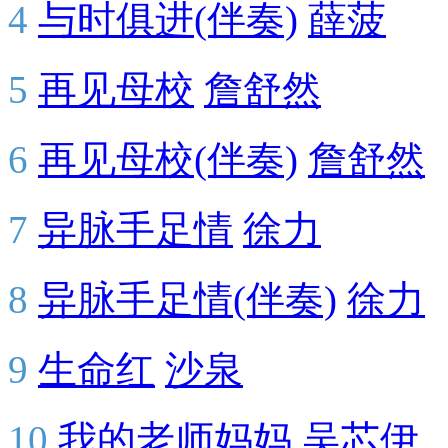
4
与时俱进(伴奏)
薛菠
5
再见母校
詹舒然
6
再见母校(伴奏)
詹舒然
7
异脉手足情
徐力
8
异脉手足情(伴奏)
徐力
9
生命红
沙泉
10
我的老师妈妈
吴芯伊