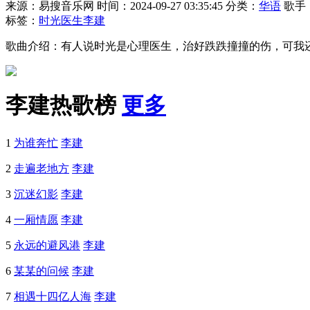
来源：易搜音乐网
时间：2024-09-27 03:35:45
分类：
华语
歌手
标签：
时光医生
李建
歌曲介绍：有人说时光是心理医生，治好跌跌撞撞的伤，可我
李建热歌榜
更多
1
为谁奔忙
李建
2
走遍老地方
李建
3
沉迷幻影
李建
4
一厢情愿
李建
5
永远的避风港
李建
6
某某的问候
李建
7
相遇十四亿人海
李建