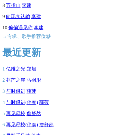
8
五指山
李建
9
向现实认输
李建
10
偏偏遇见你
李建
→专辑、歌手推荐位⑩
最近更新
1
亿维之光
郑旭
2
苍茫之崖
马羽彤
3
与时俱进
薛菠
4
与时俱进(伴奏)
薛菠
5
再见母校
詹舒然
6
再见母校(伴奏)
詹舒然