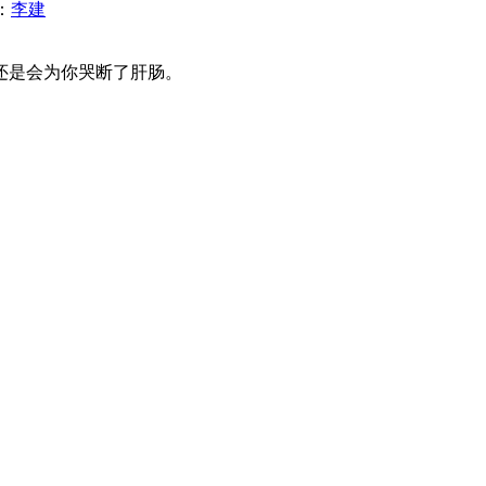
：
李建
还是会为你哭断了肝肠。