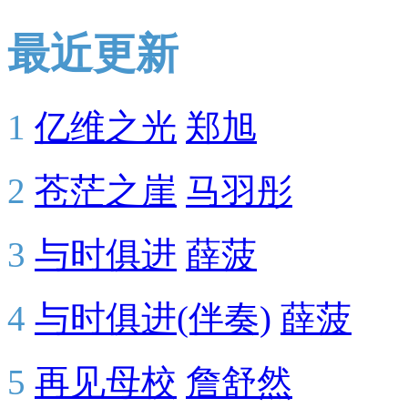
最近更新
1
亿维之光
郑旭
2
苍茫之崖
马羽彤
3
与时俱进
薛菠
4
与时俱进(伴奏)
薛菠
5
再见母校
詹舒然