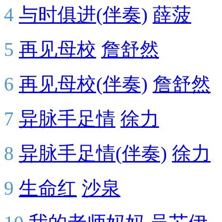
4
与时俱进(伴奏)
薛菠
5
再见母校
詹舒然
6
再见母校(伴奏)
詹舒然
7
异脉手足情
徐力
8
异脉手足情(伴奏)
徐力
9
生命红
沙泉